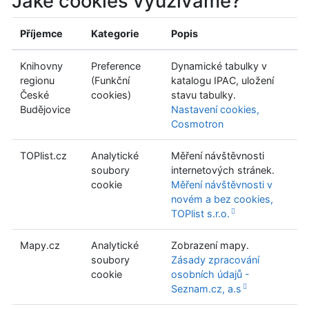
Jaké cookies využíváme?
Příjemce
Kategorie
Popis
Knihovny
Preference
Dynamické tabulky v
regionu
(Funkční
katalogu IPAC, uložení
České
cookies)
stavu tabulky.
Budějovice
Nastavení cookies,
Cosmotron
TOPlist.cz
Analytické
Měření návštěvnosti
soubory
internetových stránek.
cookie
Měření návštěvnosti v
novém a bez cookies,
TOPlist s.r.o.
Mapy.cz
Analytické
Zobrazení mapy.
soubory
Zásady zpracování
cookie
osobních údajů -
Seznam.cz, a.s