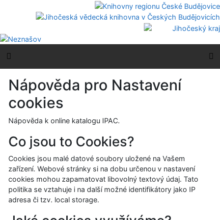
Přejít na obsah
Přejít na menu
Prohlášení o webové přístupnosti
Boční menu
H
Nápověda pro Nastavení
cookies
Nápověda k online katalogu IPAC.
Co jsou to Cookies?
Cookies jsou malé datové soubory uložené na Vašem
zařízení. Webové stránky si na dobu určenou v nastavení
cookies mohou zapamatovat libovolný textový údaj. Tato
politika se vztahuje i na další možné identifikátory jako IP
adresa či tzv. local storage.